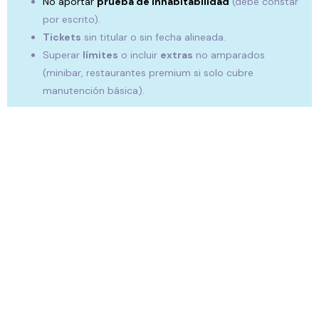
No aportar
prueba de inhabitabilidad
(debe constar
por escrito).
Tickets
sin titular o sin fecha alineada.
Superar
límites
o incluir
extras
no amparados
(minibar, restaurantes premium si solo cubre
manutención básica).