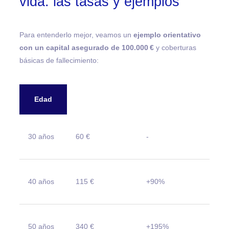
vida: las tasas y ejemplos
Para entenderlo mejor, veamos un
ejemplo orientativo
con un capital asegurado de 100.000 €
y coberturas
básicas de fallecimiento:
Edad
Prima anual ~
% incremento
30 años
60 €
-
40 años
115 €
+90%
50 años
340 €
+195%